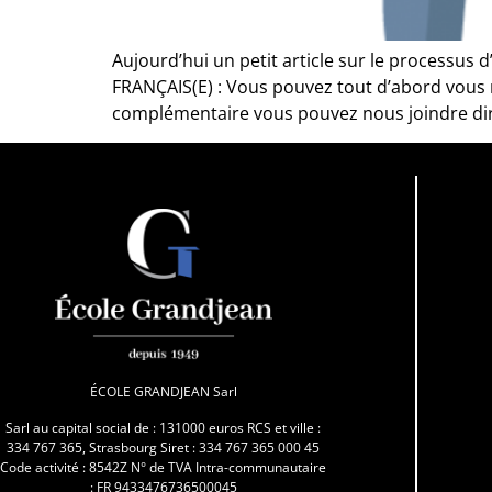
Aujourd’hui un petit article sur le processu
FRANÇAIS(E) : Vous pouvez tout d’abord vous r
complémentaire vous pouvez nous joindre dire
ÉCOLE GRANDJEAN Sarl
Sarl au capital social de : 131000 euros RCS et ville :
334 767 365, Strasbourg Siret : 334 767 365 000 45
Code activité : 8542Z N° de TVA Intra-communautaire
: FR 9433476736500045